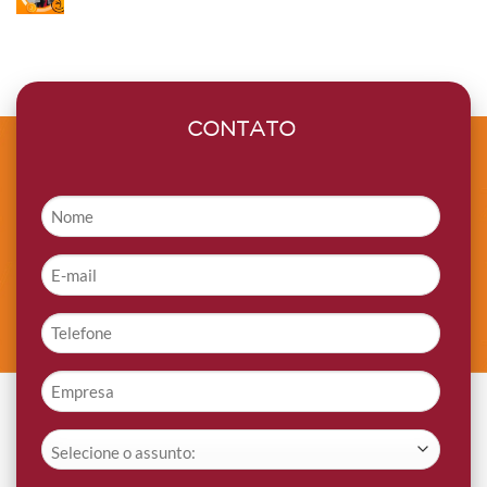
CONTATO
Nome
*
E-
mail
*
Telefone
*
Empresa
*
Assunto
*