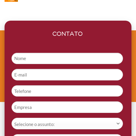
CONTATO
Nome
*
E-
mail
*
Telefone
*
Empresa
*
Assunto
*