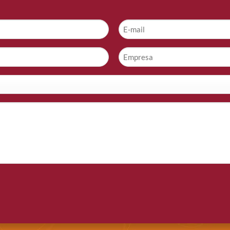
E-
mail
*
Empresa
*