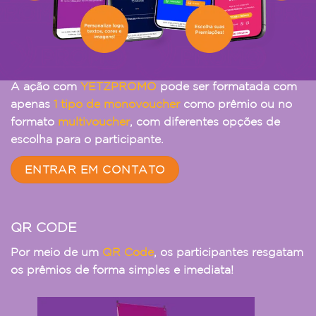
A ação com
YETZPROMO
pode ser formatada com
apenas
1 tipo de monovoucher
como prêmio ou no
formato
multivoucher
, com diferentes opções de
escolha para o participante.
ENTRAR EM CONTATO
QR CODE
Por meio de um
QR Code
, os participantes resgatam
os prêmios de forma simples e imediata!