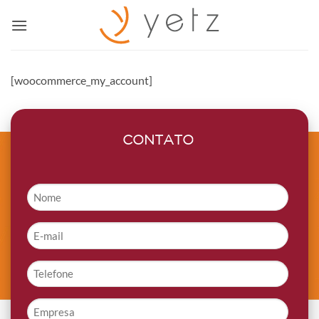
Skip
to
content
[woocommerce_my_account]
CONTATO
Nome
*
E-
mail
*
Telefone
*
Empresa